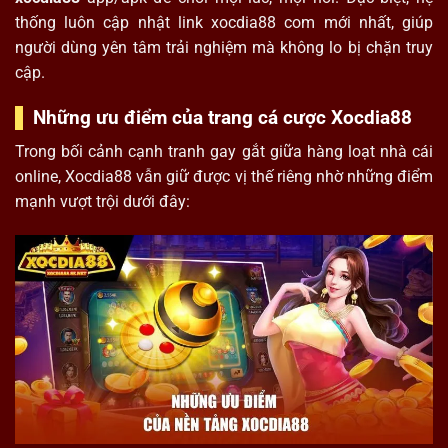
thống luôn cập nhật link xocdia88 com mới nhất, giúp
người dùng yên tâm trải nghiệm mà không lo bị chặn truy
cập.
Những ưu điểm của trang cá cược Xocdia88
Trong bối cảnh cạnh tranh gay gắt giữa hàng loạt nhà cái
online, Xocdia88 vẫn giữ được vị thế riêng nhờ những điểm
mạnh vượt trội dưới đây: