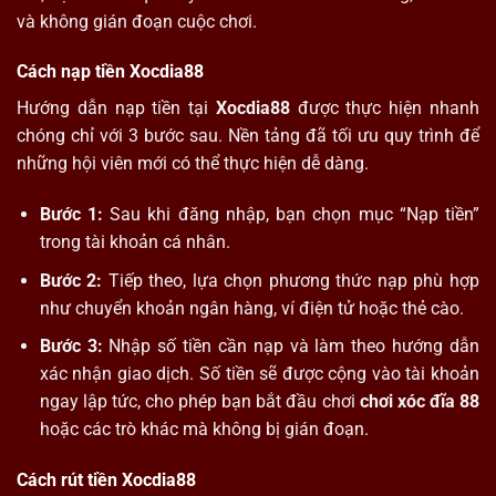
và không gián đoạn cuộc chơi.
Cách nạp tiền Xocdia88
Hướng dẫn nạp tiền tại
Xocdia88
được thực hiện nhanh
chóng chỉ với 3 bước sau. Nền tảng đã tối ưu quy trình để
những hội viên mới có thể thực hiện dễ dàng.
Bước 1:
Sau khi đăng nhập, bạn chọn mục “Nạp tiền”
trong tài khoản cá nhân.
Bước 2:
Tiếp theo, lựa chọn phương thức nạp phù hợp
như chuyển khoản ngân hàng, ví điện tử hoặc thẻ cào.
Bước 3:
Nhập số tiền cần nạp và làm theo hướng dẫn
xác nhận giao dịch. Số tiền sẽ được cộng vào tài khoản
ngay lập tức, cho phép bạn bắt đầu chơi
chơi xóc đĩa 88
hoặc các trò khác mà không bị gián đoạn.
Cách rút tiền Xocdia88