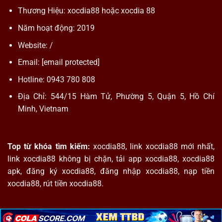
Thương Hiệu:
xocdia88
hoặc xocdia 88
Năm hoạt động: 2019
Website:
/
Email:
[email protected]
Hotline: 0943 780 808
Địa Chỉ: 544/15 Hàm Tử, Phường 5, Quận 5, Hồ Chí
Minh, Vietnam
Top từ khóa tìm kiếm:
xocdia88, link xocdia88 mới nhất,
link xocdia88 không bị chặn, tải app xocdia88, xocdia88
apk, đăng ký xocdia88, đăng nhập xocdia88, nạp tiền
xocdia88, rút tiền xocdia88.