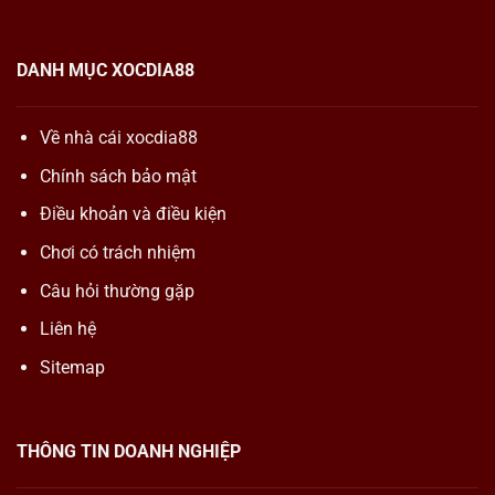
DANH MỤC XOCDIA88
Về nhà cái xocdia88
Chính sách bảo mật
Điều khoản và điều kiện
Chơi có trách nhiệm
Câu hỏi thường gặp
Liên hệ
Sitemap
THÔNG TIN DOANH NGHIỆP