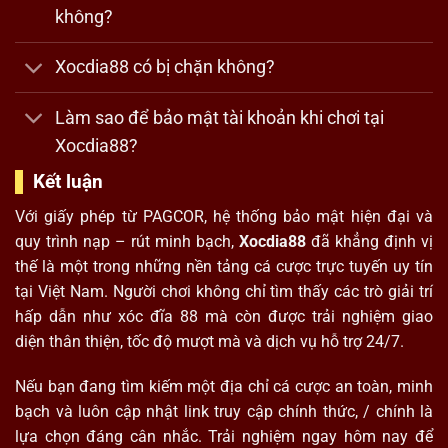
không?
Xocdia88 có bị chặn không?
Làm sao để bảo mật tài khoản khi chơi tại
Xocdia88?
Kết luận
Với giấy phép từ PAGCOR, hệ thống bảo mật hiện đại và
quy trình nạp – rút minh bạch,
Xocdia88
đã khẳng định vị
thế là một trong những nền tảng cá cược trực tuyến uy tín
tại Việt Nam. Người chơi không chỉ tìm thấy các trò giải trí
hấp dẫn như xóc đĩa 88 mà còn được trải nghiệm giao
diện thân thiện, tốc độ mượt mà và dịch vụ hỗ trợ 24/7.
Nếu bạn đang tìm kiếm một địa chỉ cá cược an toàn, minh
bạch và luôn cập nhật link truy cập chính thức,
/
chính là
lựa chọn đáng cân nhắc. Trải nghiệm ngay hôm nay để