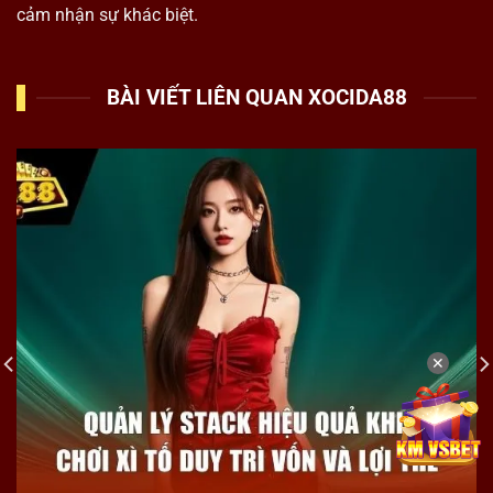
cảm nhận sự khác biệt.
BÀI VIẾT LIÊN QUAN XOCIDA88
✕