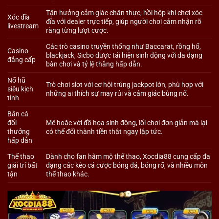
Tận hưởng cảm giác chân thực, hồi hộp khi chơi xóc
Xóc đĩa
đĩa với dealer trực tiếp, giúp người chơi cảm nhận rõ
livestream
ràng từng lượt cược.
Các trò casino truyền thống như Baccarat, rồng hổ,
Casino
blackjack, Sicbo được tái hiện sinh động với đa dạng
đẳng cấp
bàn chơi và tỷ lệ thắng hấp dẫn.
Nổ hũ
Trò chơi slot với cơ hội trúng jackpot lớn, phù hợp với
siêu kịch
những ai thích sự may rủi và cảm giác bùng nổ.
tính
Bắn cá
đổi
Mê hoặc với đồ họa sinh động, lối chơi đơn giản mà lại
thưởng
có thể đổi thành tiền thật ngay lập tức.
hấp dẫn
Thể thao
Dành cho fan hâm mộ thể thao, Xocdia88 cung cấp đa
giải trí bất
dạng các kèo cá cược bóng đá, bóng rổ, và nhiều môn
tận
thể thao khác.