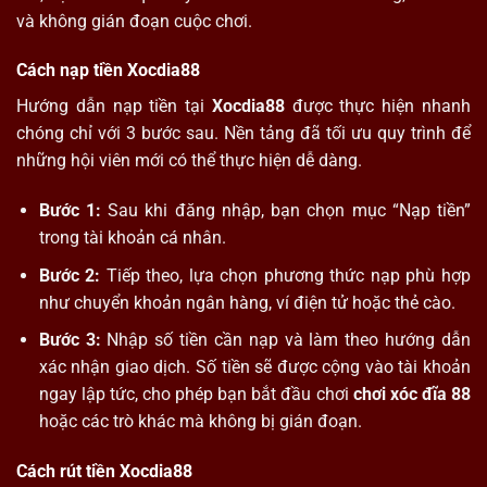
và không gián đoạn cuộc chơi.
Cách nạp tiền Xocdia88
Hướng dẫn nạp tiền tại
Xocdia88
được thực hiện nhanh
chóng chỉ với 3 bước sau. Nền tảng đã tối ưu quy trình để
những hội viên mới có thể thực hiện dễ dàng.
Bước 1:
Sau khi đăng nhập, bạn chọn mục “Nạp tiền”
trong tài khoản cá nhân.
Bước 2:
Tiếp theo, lựa chọn phương thức nạp phù hợp
như chuyển khoản ngân hàng, ví điện tử hoặc thẻ cào.
Bước 3:
Nhập số tiền cần nạp và làm theo hướng dẫn
xác nhận giao dịch. Số tiền sẽ được cộng vào tài khoản
ngay lập tức, cho phép bạn bắt đầu chơi
chơi xóc đĩa 88
hoặc các trò khác mà không bị gián đoạn.
Cách rút tiền Xocdia88