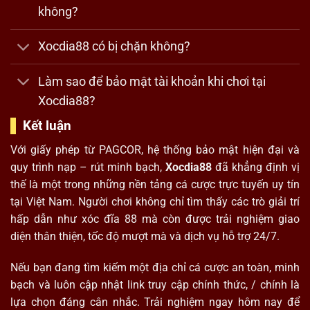
không?
Xocdia88 có bị chặn không?
Làm sao để bảo mật tài khoản khi chơi tại
Xocdia88?
Kết luận
Với giấy phép từ PAGCOR, hệ thống bảo mật hiện đại và
quy trình nạp – rút minh bạch,
Xocdia88
đã khẳng định vị
thế là một trong những nền tảng cá cược trực tuyến uy tín
tại Việt Nam. Người chơi không chỉ tìm thấy các trò giải trí
hấp dẫn như xóc đĩa 88 mà còn được trải nghiệm giao
diện thân thiện, tốc độ mượt mà và dịch vụ hỗ trợ 24/7.
Nếu bạn đang tìm kiếm một địa chỉ cá cược an toàn, minh
bạch và luôn cập nhật link truy cập chính thức,
/
chính là
lựa chọn đáng cân nhắc. Trải nghiệm ngay hôm nay để