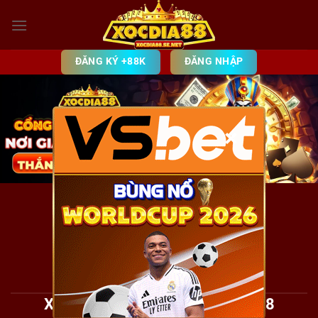
Bỏ
qua
nội
dung
ĐĂNG KÝ +88K
ĐĂNG NHẬP
×
Đối tác uy tín của
XOCDIA88.SE.NET
XOCDIA88 | LINK VÀO XOCDIA88