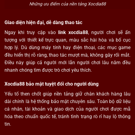
Những ưu điểm của nền tảng Xocdia88
Giao diện hiện đại, dễ dàng thao tác
Ngay khi truy cập vào
link xocdia88
, người chơi sẽ ấn
tượng với thiết kế trực quan, màu sắc hài hòa và bố cục
hợp lý. Dù dùng máy tính hay điện thoại, các mục game
đều hiển thị rõ ràng, thao tác mượt mà, không gây rối mắt.
Điều này giúp cả người mới lẫn người chơi lâu năm đều
nhanh chóng tìm được trò chơi yêu thích.
Xocdia88 bảo mật tuyệt đối cho người dùng
Yếu tố then chốt giúp nền tảng giữ chân khách hàng lâu
dài chính là hệ thống bảo mật chuyên sâu. Toàn bộ dữ liệu
cá nhân, tài khoản và giao dịch của người chơi được mã
hóa theo chuẩn quốc tế, tránh tình trạng rò rỉ hay lộ thông
tin.