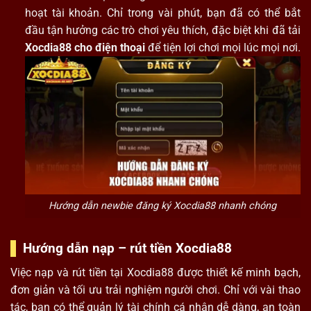
hoạt tài khoản. Chỉ trong vài phút, bạn đã có thể bắt
đầu tận hưởng các trò chơi yêu thích, đặc biệt khi đã tải
Xocdia88 cho điện thoại
để tiện lợi chơi mọi lúc mọi nơi.
Hướng dẫn newbie đăng ký Xocdia88 nhanh chóng
Hướng dẫn nạp – rút tiền Xocdia88
Việc nạp và rút tiền tại Xocdia88 được thiết kế minh bạch,
đơn giản và tối ưu trải nghiệm người chơi. Chỉ với vài thao
tác, bạn có thể quản lý tài chính cá nhân dễ dàng, an toàn