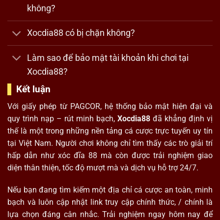
không?
Xocdia88 có bị chặn không?
Làm sao để bảo mật tài khoản khi chơi tại
Xocdia88?
Kết luận
Với giấy phép từ PAGCOR, hệ thống bảo mật hiện đại và
quy trình nạp – rút minh bạch,
Xocdia88
đã khẳng định vị
thế là một trong những nền tảng cá cược trực tuyến uy tín
tại Việt Nam. Người chơi không chỉ tìm thấy các trò giải trí
hấp dẫn như xóc đĩa 88 mà còn được trải nghiệm giao
diện thân thiện, tốc độ mượt mà và dịch vụ hỗ trợ 24/7.
Nếu bạn đang tìm kiếm một địa chỉ cá cược an toàn, minh
bạch và luôn cập nhật link truy cập chính thức,
/
chính là
lựa chọn đáng cân nhắc. Trải nghiệm ngay hôm nay để