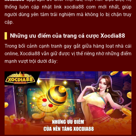
thống luôn cập nhật link xocdia88 com mới nhất, giúp
người dùng yên tâm trải nghiệm mà không lo bị chặn truy
cập.
Những ưu điểm của trang cá cược Xocdia88
Trong bối cảnh cạnh tranh gay gắt giữa hàng loạt nhà cái
online, Xocdia88 vẫn giữ được vị thế riêng nhờ những điểm
mạnh vượt trội dưới đây: