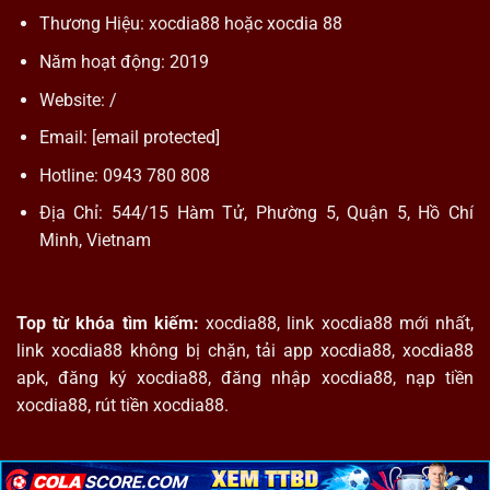
Thương Hiệu:
xocdia88
hoặc xocdia 88
Năm hoạt động: 2019
Website:
/
Email:
[email protected]
Hotline: 0943 780 808
Địa Chỉ: 544/15 Hàm Tử, Phường 5, Quận 5, Hồ Chí
Minh, Vietnam
Top từ khóa tìm kiếm:
xocdia88, link xocdia88 mới nhất,
link xocdia88 không bị chặn, tải app xocdia88, xocdia88
apk, đăng ký xocdia88, đăng nhập xocdia88, nạp tiền
xocdia88, rút tiền xocdia88.