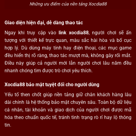
Những ưu điểm của nền tảng Xocdia88
Giao diện hiện đại, dễ dàng thao tác
Ngay khi truy cập vào
link xocdia88
, người chơi sẽ ấn
tượng với thiết kế trực quan, màu sắc hài hòa và bố cục
hợp lý. Dù dùng máy tính hay điện thoại, các mục game
đều hiển thị rõ ràng, thao tác mượt mà, không gây rối mắt.
Điều này giúp cả người mới lẫn người chơi lâu năm đều
nhanh chóng tìm được trò chơi yêu thích.
Xocdia88 bảo mật tuyệt đối cho người dùng
Yếu tố then chốt giúp nền tảng giữ chân khách hàng lâu
dài chính là hệ thống bảo mật chuyên sâu. Toàn bộ dữ liệu
cá nhân, tài khoản và giao dịch của người chơi được mã
hóa theo chuẩn quốc tế, tránh tình trạng rò rỉ hay lộ thông
tin.