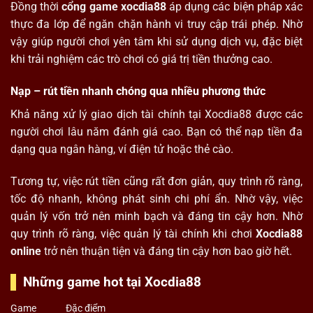
Đồng thời
cổng game xocdia88
áp dụng các biện pháp xác
thực đa lớp để ngăn chặn hành vi truy cập trái phép. Nhờ
vậy giúp người chơi yên tâm khi sử dụng dịch vụ, đặc biệt
khi trải nghiệm các trò chơi có giá trị tiền thưởng cao.
Nạp – rút tiền nhanh chóng qua nhiều phương thức
Khả năng xử lý giao dịch tài chính tại Xocdia88 được các
người chơi lâu năm đánh giá cao. Bạn có thể nạp tiền đa
dạng qua ngân hàng, ví điện tử hoặc thẻ cào.
Tương tự, việc rút tiền cũng rất đơn giản, quy trình rõ ràng,
tốc độ nhanh, không phát sinh chi phí ẩn. Nhờ vậy, việc
quản lý vốn trở nên minh bạch và đáng tin cậy hơn. Nhờ
quy trình rõ ràng, việc quản lý tài chính khi chơi
Xocdia88
online
trở nên thuận tiện và đáng tin cậy hơn bao giờ hết.
Những game hot tại Xocdia88
Game
Đặc điểm