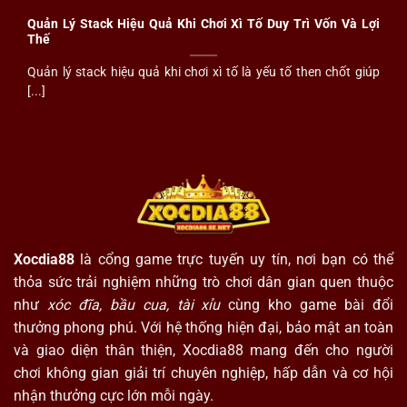
Quản Lý Stack Hiệu Quả Khi Chơi Xì Tố Duy Trì Vốn Và Lợi
Thế
Quản lý stack hiệu quả khi chơi xì tố là yếu tố then chốt giúp
[...]
Xocdia88
là cổng game trực tuyến uy tín, nơi bạn có thể
thỏa sức trải nghiệm những trò chơi dân gian quen thuộc
như
xóc đĩa, bầu cua, tài xỉu
cùng kho game bài đổi
thưởng phong phú. Với hệ thống hiện đại, bảo mật an toàn
và giao diện thân thiện, Xocdia88 mang đến cho người
chơi không gian giải trí chuyên nghiệp, hấp dẫn và cơ hội
nhận thưởng cực lớn mỗi ngày.