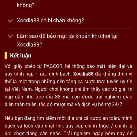
không?
Xocdia88 có bị chặn không?
Làm sao để bảo mật tài khoản khi chơi tại
Xocdia88?
Kết luận
Với giấy phép từ PAGCOR, hệ thống bảo mật hiện đại và
quy trình nạp – rút minh bạch,
Xocdia88
đã khẳng định vị
thế là một trong những nền tảng cá cược trực tuyến uy tín
tại Việt Nam. Người chơi không chỉ tìm thấy các trò giải trí
hấp dẫn như xóc đĩa 88 mà còn được trải nghiệm giao
diện thân thiện, tốc độ mượt mà và dịch vụ hỗ trợ 24/7.
Nếu bạn đang tìm kiếm một địa chỉ cá cược an toàn, minh
bạch và luôn cập nhật link truy cập chính thức,
/
chính là
lựa chọn đáng cân nhắc. Trải nghiệm ngay hôm nay để