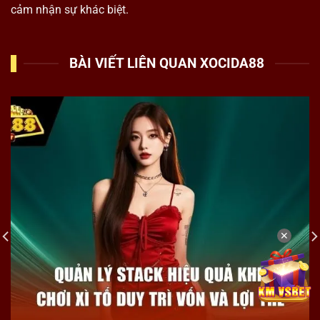
cảm nhận sự khác biệt.
BÀI VIẾT LIÊN QUAN XOCIDA88
✕