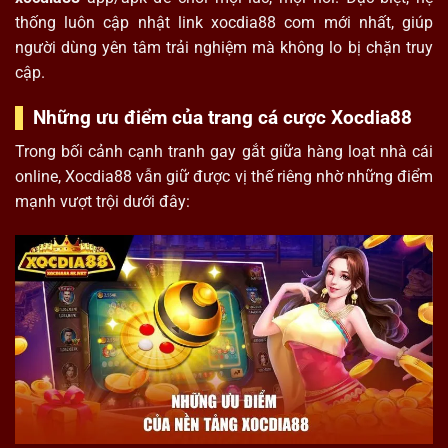
thống luôn cập nhật link xocdia88 com mới nhất, giúp
người dùng yên tâm trải nghiệm mà không lo bị chặn truy
cập.
Những ưu điểm của trang cá cược Xocdia88
Trong bối cảnh cạnh tranh gay gắt giữa hàng loạt nhà cái
online, Xocdia88 vẫn giữ được vị thế riêng nhờ những điểm
mạnh vượt trội dưới đây: