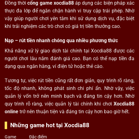
Đồng thời
cổng game xocdia88
áp dụng các biện pháp xác
thực đa lớp để ngăn chặn hành vi truy cập trái phép. Nhờ
vậy giúp người chơi yên tâm khi sử dụng dịch vụ, đặc biệt
khi trải nghiệm các trò chơi có giá trị tiền thưởng cao.
Nạp – rút tiền nhanh chóng qua nhiều phương thức
Khả năng xử lý giao dịch tài chính tại Xocdia88 được các
người chơi lâu năm đánh giá cao. Bạn có thể nạp tiền đa
dạng qua ngân hàng, ví điện tử hoặc thẻ cào.
Tương tự, việc rút tiền cũng rất đơn giản, quy trình rõ ràng,
tốc độ nhanh, không phát sinh chi phí ẩn. Nhờ vậy, việc
quản lý vốn trở nên minh bạch và đáng tin cậy hơn. Nhờ
quy trình rõ ràng, việc quản lý tài chính khi chơi
Xocdia88
online
trở nên thuận tiện và đáng tin cậy hơn bao giờ hết.
Những game hot tại Xocdia88
Game
Đặc điểm