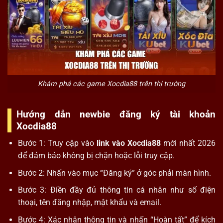
Khám phá các game Xocdia88 trên thị trường
Hướng dẫn newbie đăng ký tài khoản
Xocdia88
Bước 1: Truy cập vào
link vào Xocdia88
mới nhất 2026
để đảm bảo không bị chặn hoặc lỗi truy cập.
Bước 2: Nhấn vào mục “Đăng ký” ở góc phải màn hình.
Bước 3: Điền đầy đủ thông tin cá nhân như số điện
thoại, tên đăng nhập, mật khẩu và email.
Bước 4: Xác nhận thông tin và nhấn “Hoàn tất” để kích