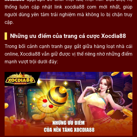
thống luôn cập nhật link xocdia88 com mới nhất, giúp
người dùng yên tâm trải nghiệm mà không lo bị chặn truy
cập.
Những ưu điểm của trang cá cược Xocdia88
Trong bối cảnh cạnh tranh gay gắt giữa hàng loạt nhà cái
online, Xocdia88 vẫn giữ được vị thế riêng nhờ những điểm
mạnh vượt trội dưới đây: