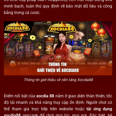
minh bạch, tuân thủ quy định về bảo mật dữ liệu và công
bằng trong cá cược.
Thông tin giới thiệu về nền tảng Xocdia88
Điểm nổi bật của
xocdia 88
nằm ở giao diện thân thiện, tốc
độ tải nhanh và khả năng truy cập ổn định. Người chơi có
thể tham gia trực tiếp trên website hoặc
tải ứng dụng
xocdia88
app/apk để chơi mọi lúc, mọi nơi. Đặc biệt, hệ