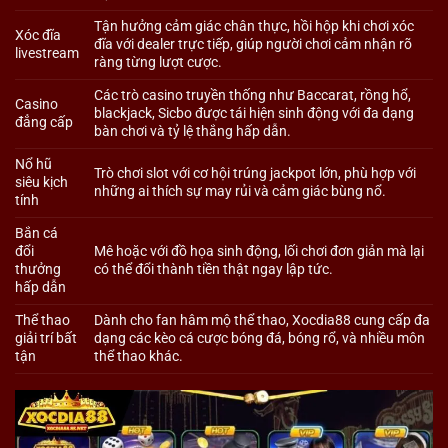
Tận hưởng cảm giác chân thực, hồi hộp khi chơi xóc
Xóc đĩa
đĩa với dealer trực tiếp, giúp người chơi cảm nhận rõ
livestream
ràng từng lượt cược.
Các trò casino truyền thống như Baccarat, rồng hổ,
Casino
blackjack, Sicbo được tái hiện sinh động với đa dạng
đẳng cấp
bàn chơi và tỷ lệ thắng hấp dẫn.
Nổ hũ
Trò chơi slot với cơ hội trúng jackpot lớn, phù hợp với
siêu kịch
những ai thích sự may rủi và cảm giác bùng nổ.
tính
Bắn cá
đổi
Mê hoặc với đồ họa sinh động, lối chơi đơn giản mà lại
thưởng
có thể đổi thành tiền thật ngay lập tức.
hấp dẫn
Thể thao
Dành cho fan hâm mộ thể thao, Xocdia88 cung cấp đa
giải trí bất
dạng các kèo cá cược bóng đá, bóng rổ, và nhiều môn
tận
thể thao khác.