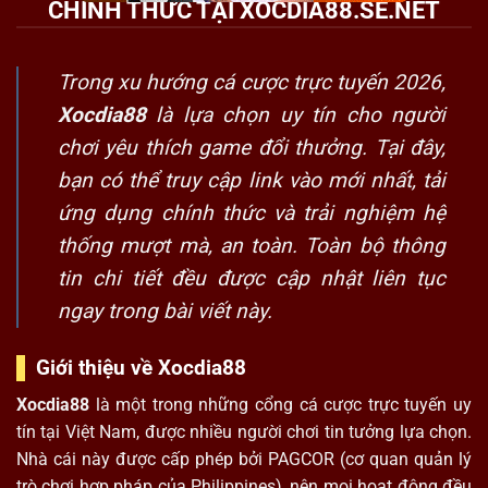
CHÍNH THỨC TẠI XOCDIA88.SE.NET
Trong xu hướng cá cược trực tuyến 2026,
Xocdia88
là lựa chọn uy tín cho người
chơi yêu thích game đổi thưởng. Tại đây,
bạn có thể truy cập link vào mới nhất, tải
ứng dụng chính thức và trải nghiệm hệ
thống mượt mà, an toàn. Toàn bộ thông
tin chi tiết đều được cập nhật liên tục
ngay trong bài viết này.
Giới thiệu về Xocdia88
Xocdia88
là một trong những cổng cá cược trực tuyến uy
tín tại Việt Nam, được nhiều người chơi tin tưởng lựa chọn.
Nhà cái này được cấp phép bởi PAGCOR (cơ quan quản lý
trò chơi hợp pháp của Philippines), nên mọi hoạt động đều