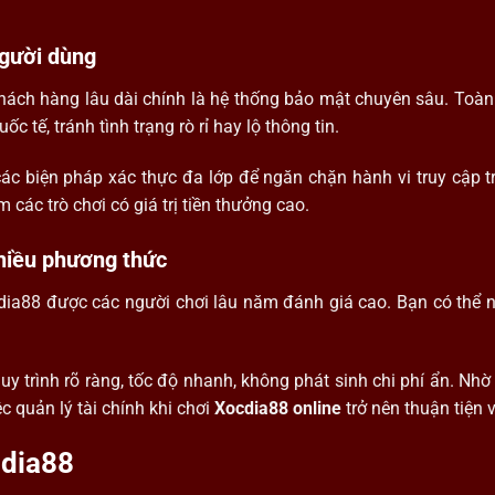
người dùng
hách hàng lâu dài chính là hệ thống bảo mật chuyên sâu. Toàn 
 tế, tránh tình trạng rò rỉ hay lộ thông tin.
c biện pháp xác thực đa lớp để ngăn chặn hành vi truy cập t
m các trò chơi có giá trị tiền thưởng cao.
nhiều phương thức
ocdia88 được các người chơi lâu năm đánh giá cao. Bạn có thể n
quy trình rõ ràng, tốc độ nhanh, không phát sinh chi phí ẩn. Nhờ
ệc quản lý tài chính khi chơi
Xocdia88 online
trở nên thuận tiện 
cdia88