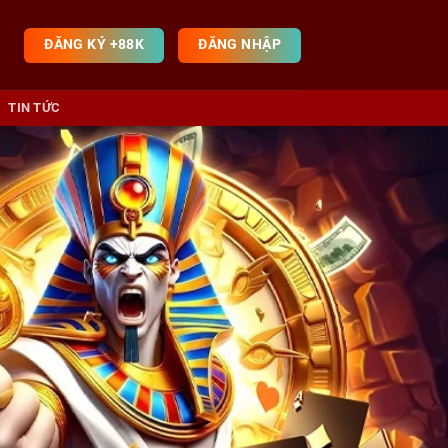
ĐĂNG KÝ +88K
ĐĂNG NHẬP
TIN TỨC