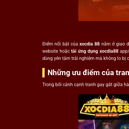
Điểm nổi bật của
xocdia 88
nằm ở giao di
website hoặc
tải ứng dụng xocdia88
app/a
dùng yên tâm trải nghiệm mà không lo bị c
Những ưu điểm của tra
Trong bối cảnh cạnh tranh gay gắt giữa hà