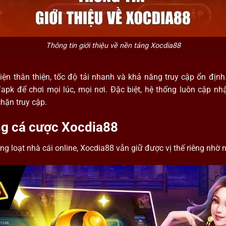
Thông tin giới thiệu về nền tảng Xocdia88
ện thân thiện, tốc độ tải nhanh và khả năng truy cập ổn định.
pk để chơi mọi lúc, mọi nơi. Đặc biệt, hệ thống luôn cập nh
hặn truy cập.
ng cá cược Xocdia88
ng loạt nhà cái online, Xocdia88 vẫn giữ được vị thế riêng nhờ