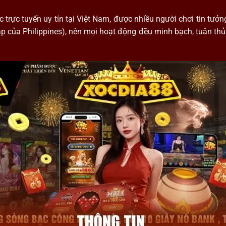
trực tuyến uy tín tại Việt Nam, được nhiều người chơi tin tưở
p của Philippines), nên mọi hoạt động đều minh bạch, tuân thủ