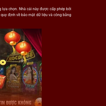
ng lựa chọn. Nhà cái này được cấp phép bởi
 quy định về bảo mật dữ liệu và công bằng