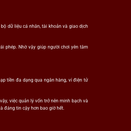
bộ dữ liệu cá nhân, tài khoản và giao dịch
rái phép. Nhờ vậy giúp người chơi yên tâm
ạp tiền đa dạng qua ngân hàng, ví điện tử
 vậy, việc quản lý vốn trở nên minh bạch và
và đáng tin cậy hơn bao giờ hết.