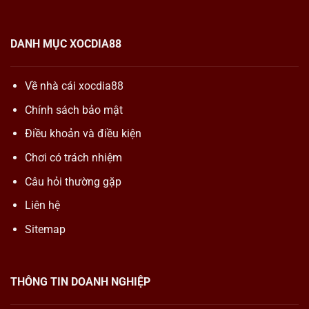
DANH MỤC XOCDIA88
Về nhà cái xocdia88
Chính sách bảo mật
Điều khoản và điều kiện
Chơi có trách nhiệm
Câu hỏi thường gặp
Liên hệ
Sitemap
THÔNG TIN DOANH NGHIỆP