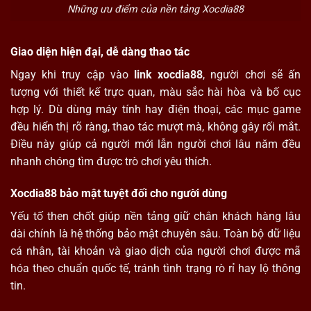
Những ưu điểm của nền tảng Xocdia88
Giao diện hiện đại, dễ dàng thao tác
Ngay khi truy cập vào
link xocdia88
, người chơi sẽ ấn
tượng với thiết kế trực quan, màu sắc hài hòa và bố cục
hợp lý. Dù dùng máy tính hay điện thoại, các mục game
đều hiển thị rõ ràng, thao tác mượt mà, không gây rối mắt.
Điều này giúp cả người mới lẫn người chơi lâu năm đều
nhanh chóng tìm được trò chơi yêu thích.
Xocdia88 bảo mật tuyệt đối cho người dùng
Yếu tố then chốt giúp nền tảng giữ chân khách hàng lâu
dài chính là hệ thống bảo mật chuyên sâu. Toàn bộ dữ liệu
cá nhân, tài khoản và giao dịch của người chơi được mã
hóa theo chuẩn quốc tế, tránh tình trạng rò rỉ hay lộ thông
tin.