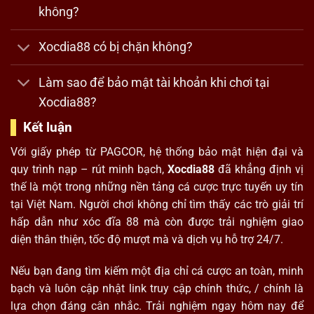
không?
Xocdia88 có bị chặn không?
Làm sao để bảo mật tài khoản khi chơi tại
Xocdia88?
Kết luận
Với giấy phép từ PAGCOR, hệ thống bảo mật hiện đại và
quy trình nạp – rút minh bạch,
Xocdia88
đã khẳng định vị
thế là một trong những nền tảng cá cược trực tuyến uy tín
tại Việt Nam. Người chơi không chỉ tìm thấy các trò giải trí
hấp dẫn như xóc đĩa 88 mà còn được trải nghiệm giao
diện thân thiện, tốc độ mượt mà và dịch vụ hỗ trợ 24/7.
Nếu bạn đang tìm kiếm một địa chỉ cá cược an toàn, minh
bạch và luôn cập nhật link truy cập chính thức,
/
chính là
lựa chọn đáng cân nhắc. Trải nghiệm ngay hôm nay để