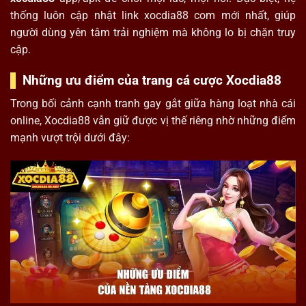
thống luôn cập nhật link xocdia88 com mới nhất, giúp
người dùng yên tâm trải nghiệm mà không lo bị chặn truy
cập.
Những ưu điểm của trang cá cược Xocdia88
Trong bối cảnh cạnh tranh gay gắt giữa hàng loạt nhà cái
online, Xocdia88 vẫn giữ được vị thế riêng nhờ những điểm
mạnh vượt trội dưới đây: