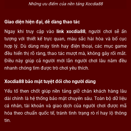
Những ưu điểm của nền tảng Xocdia88
Giao diện hiện đại, dễ dàng thao tác
Ngay khi truy cập vào
link xocdia88
, người chơi sẽ ấn
tượng với thiết kế trực quan, màu sắc hài hòa và bố cục
hợp lý. Dù dùng máy tính hay điện thoại, các mục game
đều hiển thị rõ ràng, thao tác mượt mà, không gây rối mắt.
Điều này giúp cả người mới lẫn người chơi lâu năm đều
nhanh chóng tìm được trò chơi yêu thích.
Xocdia88 bảo mật tuyệt đối cho người dùng
Yếu tố then chốt giúp nền tảng giữ chân khách hàng lâu
dài chính là hệ thống bảo mật chuyên sâu. Toàn bộ dữ liệu
cá nhân, tài khoản và giao dịch của người chơi được mã
hóa theo chuẩn quốc tế, tránh tình trạng rò rỉ hay lộ thông
tin.