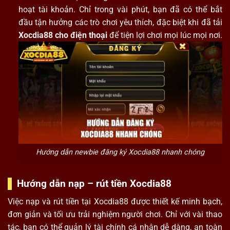
hoạt tài khoản. Chỉ trong vài phút, bạn đã có thể bắt
đầu tận hưởng các trò chơi yêu thích, đặc biệt khi đã tải
Xocdia88 cho điện thoại
để tiện lợi chơi mọi lúc mọi nơi.
Hướng dẫn newbie đăng ký Xocdia88 nhanh chóng
Hướng dẫn nạp – rút tiền Xocdia88
Việc nạp và rút tiền tại Xocdia88 được thiết kế minh bạch,
đơn giản và tối ưu trải nghiệm người chơi. Chỉ với vài thao
tác, bạn có thể quản lý tài chính cá nhân dễ dàng, an toàn