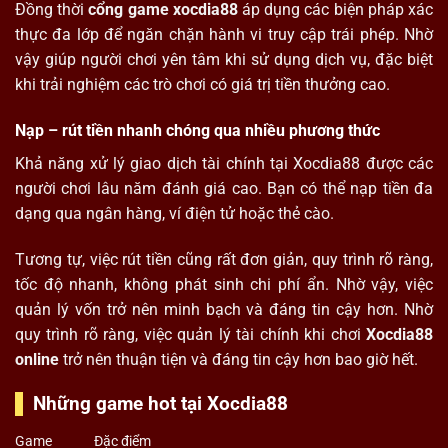
Đồng thời
cổng game xocdia88
áp dụng các biện pháp xác
thực đa lớp để ngăn chặn hành vi truy cập trái phép. Nhờ
vậy giúp người chơi yên tâm khi sử dụng dịch vụ, đặc biệt
khi trải nghiệm các trò chơi có giá trị tiền thưởng cao.
Nạp – rút tiền nhanh chóng qua nhiều phương thức
Khả năng xử lý giao dịch tài chính tại Xocdia88 được các
người chơi lâu năm đánh giá cao. Bạn có thể nạp tiền đa
dạng qua ngân hàng, ví điện tử hoặc thẻ cào.
Tương tự, việc rút tiền cũng rất đơn giản, quy trình rõ ràng,
tốc độ nhanh, không phát sinh chi phí ẩn. Nhờ vậy, việc
quản lý vốn trở nên minh bạch và đáng tin cậy hơn. Nhờ
quy trình rõ ràng, việc quản lý tài chính khi chơi
Xocdia88
online
trở nên thuận tiện và đáng tin cậy hơn bao giờ hết.
Những game hot tại Xocdia88
Game
Đặc điểm