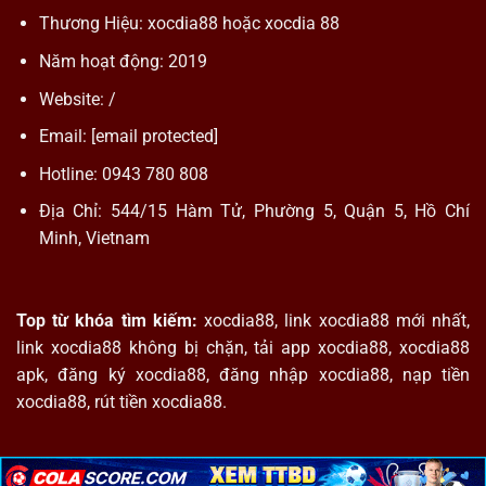
Thương Hiệu:
xocdia88
hoặc xocdia 88
Năm hoạt động: 2019
Website:
/
Email:
[email protected]
Hotline: 0943 780 808
Địa Chỉ: 544/15 Hàm Tử, Phường 5, Quận 5, Hồ Chí
Minh, Vietnam
Top từ khóa tìm kiếm:
xocdia88, link xocdia88 mới nhất,
link xocdia88 không bị chặn, tải app xocdia88, xocdia88
apk, đăng ký xocdia88, đăng nhập xocdia88, nạp tiền
xocdia88, rút tiền xocdia88.