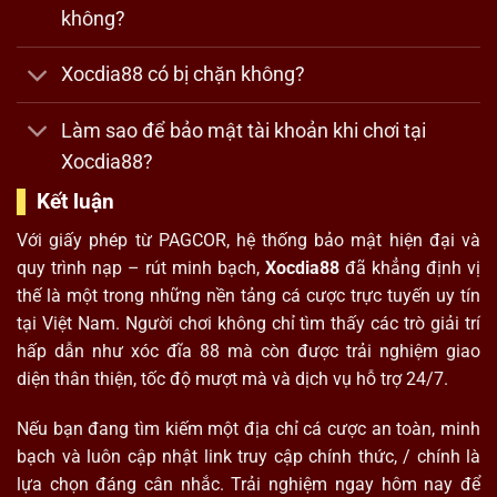
không?
Xocdia88 có bị chặn không?
Làm sao để bảo mật tài khoản khi chơi tại
Xocdia88?
Kết luận
Với giấy phép từ PAGCOR, hệ thống bảo mật hiện đại và
quy trình nạp – rút minh bạch,
Xocdia88
đã khẳng định vị
thế là một trong những nền tảng cá cược trực tuyến uy tín
tại Việt Nam. Người chơi không chỉ tìm thấy các trò giải trí
hấp dẫn như xóc đĩa 88 mà còn được trải nghiệm giao
diện thân thiện, tốc độ mượt mà và dịch vụ hỗ trợ 24/7.
Nếu bạn đang tìm kiếm một địa chỉ cá cược an toàn, minh
bạch và luôn cập nhật link truy cập chính thức,
/
chính là
lựa chọn đáng cân nhắc. Trải nghiệm ngay hôm nay để