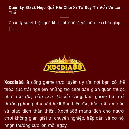
Quản Lý Stack Hiệu Quả Khi Chơi Xì Tố Duy Trì Vốn Và Lợi
Thế
Quản lý stack hiệu quả khi chơi xì tố là yếu tố then chốt giúp
[...]
Xocdia88
là cổng game trực tuyến uy tín, nơi bạn có thể
thỏa sức trải nghiệm những trò chơi dân gian quen thuộc
như
xóc đĩa, bầu cua, tài xỉu
cùng kho game bài đổi
thưởng phong phú. Với hệ thống hiện đại, bảo mật an toàn
và giao diện thân thiện, Xocdia88 mang đến cho người
chơi không gian giải trí chuyên nghiệp, hấp dẫn và cơ hội
nhận thưởng cực lớn mỗi ngày.