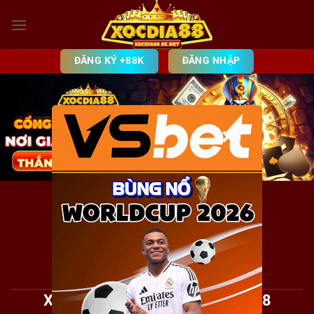
Bỏ
qua
nội
dung
ĐĂNG KÝ +88K
ĐĂNG NHẬP
×
Đối tác uy tín của
XOCDIA88.SE.NET
XOCDIA88 | LINK VÀO XOCDIA88