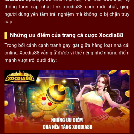
thống luôn cập nhật link xocdia88 com mới nhất, giúp
người dùng yên tâm trải nghiệm mà không lo bị chặn truy
cập.
Những ưu điểm của trang cá cược Xocdia88
Trong bối cảnh cạnh tranh gay gắt giữa hàng loạt nhà cái
online, Xocdia88 vẫn giữ được vị thế riêng nhờ những điểm
mạnh vượt trội dưới đây: