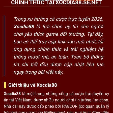
CHÍNH THỨC TẠI XOCDIA88.SE.NET
Trong xu hướng cá cược trực tuyến 2026,
Xocdia88
là lựa chọn uy tín cho người
chơi yêu thích game đổi thưởng. Tại đây,
bạn có thể truy cập link vào mới nhất, tải
ứng dụng chính thức và trải nghiệm hệ
thống mượt mà, an toàn. Toàn bộ thông
tin chi tiết đều được cập nhật liên tục
ngay trong bài viết này.
Giới thiệu về Xocdia88
Xocdia88
là một trong những cổng cá cược trực tuyến uy
tín tại Việt Nam, được nhiều người chơi tin tưởng lựa chọn.
Nhà cái này được cấp phép bởi PAGCOR (cơ quan quản lý
trò chơi hợp pháp của Philippines), nên mọi hoạt động đều