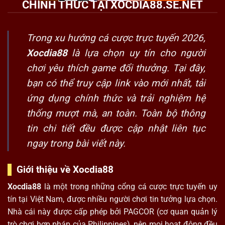
CHÍNH THỨC TẠI XOCDIA88.SE.NET
Trong xu hướng cá cược trực tuyến 2026,
Xocdia88
là lựa chọn uy tín cho người
chơi yêu thích game đổi thưởng. Tại đây,
bạn có thể truy cập link vào mới nhất, tải
ứng dụng chính thức và trải nghiệm hệ
thống mượt mà, an toàn. Toàn bộ thông
tin chi tiết đều được cập nhật liên tục
ngay trong bài viết này.
Giới thiệu về Xocdia88
Xocdia88
là một trong những cổng cá cược trực tuyến uy
tín tại Việt Nam, được nhiều người chơi tin tưởng lựa chọn.
Nhà cái này được cấp phép bởi PAGCOR (cơ quan quản lý
trò chơi hợp pháp của Philippines), nên mọi hoạt động đều