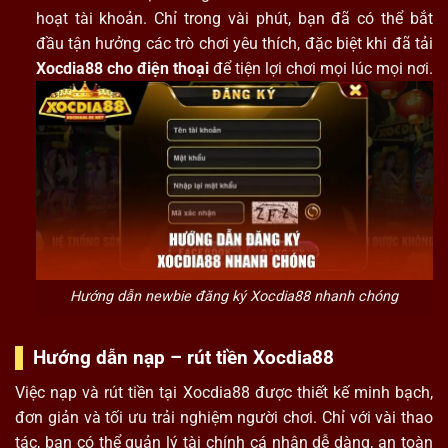
hoạt tài khoản. Chỉ trong vài phút, bạn đã có thể bắt
đầu tận hưởng các trò chơi yêu thích, đặc biệt khi đã tải
Xocdia88 cho điện thoại
để tiện lợi chơi mọi lúc mọi nơi.
Hướng dẫn newbie đăng ký Xocdia88 nhanh chóng
Hướng dẫn nạp – rút tiền Xocdia88
Việc nạp và rút tiền tại Xocdia88 được thiết kế minh bạch,
đơn giản và tối ưu trải nghiệm người chơi. Chỉ với vài thao
tác, bạn có thể quản lý tài chính cá nhân dễ dàng, an toàn