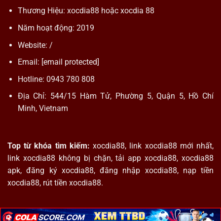
Thương Hiệu:
xocdia88
hoặc xocdia 88
Năm hoạt động: 2019
Website:
/
Email:
[email protected]
Hotline: 0943 780 808
Địa Chỉ: 544/15 Hàm Tử, Phường 5, Quận 5, Hồ Chí
Minh, Vietnam
Top từ khóa tìm kiếm:
xocdia88, link xocdia88 mới nhất,
link xocdia88 không bị chặn, tải app xocdia88, xocdia88
apk, đăng ký xocdia88, đăng nhập xocdia88, nạp tiền
xocdia88, rút tiền xocdia88.