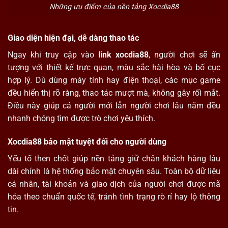
Những ưu điểm của nền tảng Xocdia88
Giao diện hiện đại, dễ dàng thao tác
Ngay khi truy cập vào
link xocdia88
, người chơi sẽ ấn
tượng với thiết kế trực quan, màu sắc hài hòa và bố cục
hợp lý. Dù dùng máy tính hay điện thoại, các mục game
đều hiển thị rõ ràng, thao tác mượt mà, không gây rối mắt.
Điều này giúp cả người mới lẫn người chơi lâu năm đều
nhanh chóng tìm được trò chơi yêu thích.
Xocdia88 bảo mật tuyệt đối cho người dùng
Yếu tố then chốt giúp nền tảng giữ chân khách hàng lâu
dài chính là hệ thống bảo mật chuyên sâu. Toàn bộ dữ liệu
cá nhân, tài khoản và giao dịch của người chơi được mã
hóa theo chuẩn quốc tế, tránh tình trạng rò rỉ hay lộ thông
tin.