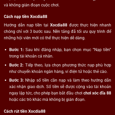
và không gián đoạn cuộc chơi.
Cách nạp tiền Xocdia88
Hướng dẫn nạp tiền tại
Xocdia88
được thực hiện nhanh
chóng chỉ với 3 bước sau. Nền tảng đã tối ưu quy trình để
những hội viên mới có thể thực hiện dễ dàng.
Bước 1:
Sau khi đăng nhập, bạn chọn mục “Nạp tiền”
trong tài khoản cá nhân.
Bước 2:
Tiếp theo, lựa chọn phương thức nạp phù hợp
như chuyển khoản ngân hàng, ví điện tử hoặc thẻ cào.
Bước 3:
Nhập số tiền cần nạp và làm theo hướng dẫn
xác nhận giao dịch. Số tiền sẽ được cộng vào tài khoản
ngay lập tức, cho phép bạn bắt đầu chơi
chơi xóc đĩa 88
hoặc các trò khác mà không bị gián đoạn.
Cách rút tiền Xocdia88