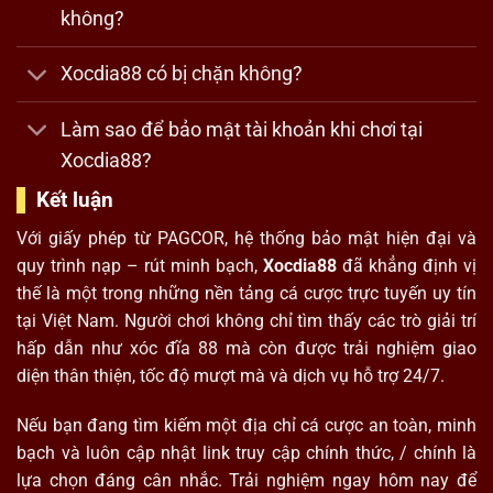
không?
Xocdia88 có bị chặn không?
Làm sao để bảo mật tài khoản khi chơi tại
Xocdia88?
Kết luận
Với giấy phép từ PAGCOR, hệ thống bảo mật hiện đại và
quy trình nạp – rút minh bạch,
Xocdia88
đã khẳng định vị
thế là một trong những nền tảng cá cược trực tuyến uy tín
tại Việt Nam. Người chơi không chỉ tìm thấy các trò giải trí
hấp dẫn như xóc đĩa 88 mà còn được trải nghiệm giao
diện thân thiện, tốc độ mượt mà và dịch vụ hỗ trợ 24/7.
Nếu bạn đang tìm kiếm một địa chỉ cá cược an toàn, minh
bạch và luôn cập nhật link truy cập chính thức,
/
chính là
lựa chọn đáng cân nhắc. Trải nghiệm ngay hôm nay để