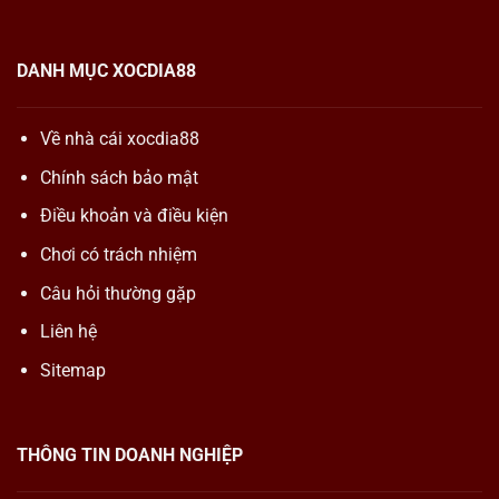
DANH MỤC XOCDIA88
Về nhà cái xocdia88
Chính sách bảo mật
Điều khoản và điều kiện
Chơi có trách nhiệm
Câu hỏi thường gặp
Liên hệ
Sitemap
THÔNG TIN DOANH NGHIỆP