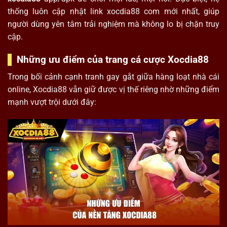
thống luôn cập nhật link xocdia88 com mới nhất, giúp
người dùng yên tâm trải nghiệm mà không lo bị chặn truy
cập.
Những ưu điểm của trang cá cược Xocdia88
Trong bối cảnh cạnh tranh gay gắt giữa hàng loạt nhà cái
online, Xocdia88 vẫn giữ được vị thế riêng nhờ những điểm
mạnh vượt trội dưới đây: