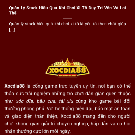
Quản Lý Stack Hiệu Quả Khi Chơi Xì Tố Duy Trì Vốn Và Lợi
Thế
Quản lý stack hiệu quả khi chơi xì tố là yếu tố then chốt giúp
[...]
Xocdia88
là cổng game trực tuyến uy tín, nơi bạn có thể
thỏa sức trải nghiệm những trò chơi dân gian quen thuộc
như
xóc đĩa, bầu cua, tài xỉu
cùng kho game bài đổi
thưởng phong phú. Với hệ thống hiện đại, bảo mật an toàn
và giao diện thân thiện, Xocdia88 mang đến cho người
chơi không gian giải trí chuyên nghiệp, hấp dẫn và cơ hội
nhận thưởng cực lớn mỗi ngày.