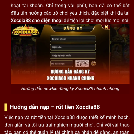
hoạt tài khoản. Chỉ trong vài phút, bạn đã có thể bắt
đầu tận hưởng các trò chơi yêu thích, đặc biệt khi đã tải
Xocdia88 cho điện thoại
để tiện lợi chơi mọi lúc mọi nơi.
Hướng dẫn newbie đăng ký Xocdia88 nhanh chóng
Hướng dẫn nạp – rút tiền Xocdia88
Việc nạp và rút tiền tại Xocdia88 được thiết kế minh bạch,
đơn giản và tối ưu trải nghiệm người chơi. Chỉ với vài thao
tác, bạn có thể quản lý tài chính cá nhân dễ dàng, an toàn