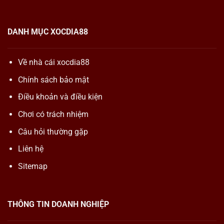
DANH MỤC XOCDIA88
Về nhà cái xocdia88
Chính sách bảo mật
Điều khoản và điều kiện
Chơi có trách nhiệm
Câu hỏi thường gặp
Liên hệ
Sitemap
THÔNG TIN DOANH NGHIỆP