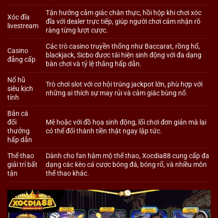
Tận hưởng cảm giác chân thực, hồi hộp khi chơi xóc
Xóc đĩa
đĩa với dealer trực tiếp, giúp người chơi cảm nhận rõ
livestream
ràng từng lượt cược.
Các trò casino truyền thống như Baccarat, rồng hổ,
Casino
blackjack, Sicbo được tái hiện sinh động với đa dạng
đẳng cấp
bàn chơi và tỷ lệ thắng hấp dẫn.
Nổ hũ
Trò chơi slot với cơ hội trúng jackpot lớn, phù hợp với
siêu kịch
những ai thích sự may rủi và cảm giác bùng nổ.
tính
Bắn cá
đổi
Mê hoặc với đồ họa sinh động, lối chơi đơn giản mà lại
thưởng
có thể đổi thành tiền thật ngay lập tức.
hấp dẫn
Thể thao
Dành cho fan hâm mộ thể thao, Xocdia88 cung cấp đa
giải trí bất
dạng các kèo cá cược bóng đá, bóng rổ, và nhiều môn
tận
thể thao khác.