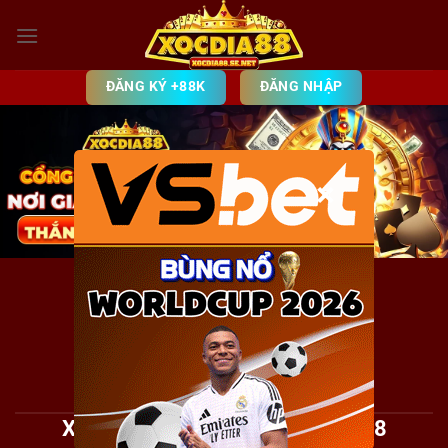
Bỏ
qua
nội
dung
ĐĂNG KÝ +88K
ĐĂNG NHẬP
×
Đối tác uy tín của
XOCDIA88.SE.NET
XOCDIA88 | LINK VÀO XOCDIA88