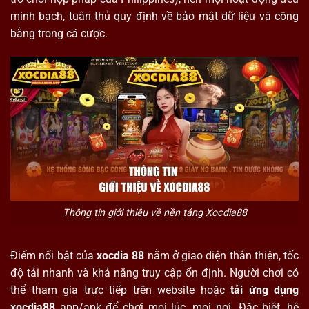
minh bạch, tuân thủ quy định về bảo mật dữ liệu và công
bằng trong cá cược.
Thông tin giới thiệu về nền tảng Xocdia88
Điểm nổi bật của
xocdia 88
nằm ở giao diện thân thiện, tốc
độ tải nhanh và khả năng truy cập ổn định. Người chơi có
thể tham gia trực tiếp trên website hoặc
tải ứng dụng
xocdia88
app/apk để chơi mọi lúc, mọi nơi. Đặc biệt, hệ