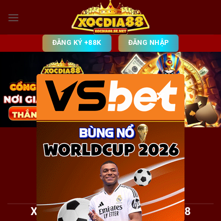
Bỏ
qua
nội
dung
ĐĂNG KÝ +88K
ĐĂNG NHẬP
×
Đối tác uy tín của
XOCDIA88.SE.NET
XOCDIA88 | LINK VÀO XOCDIA88