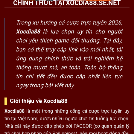
CHÍNH THỨC TẠI XOCDIA88.SE.NET
Trong xu hướng cá cược trực tuyến 2026,
Xocdia88
là lựa chọn uy tín cho người
chơi yêu thích game đổi thưởng. Tại đây,
bạn có thể truy cập link vào mới nhất, tải
ứng dụng chính thức và trải nghiệm hệ
thống mượt mà, an toàn. Toàn bộ thông
tin chi tiết đều được cập nhật liên tục
ngay trong bài viết này.
Giới thiệu về Xocdia88
Xocdia88
là một trong những cổng cá cược trực tuyến uy
tín tại Việt Nam, được nhiều người chơi tin tưởng lựa chọn.
Nhà cái này được cấp phép bởi PAGCOR (cơ quan quản lý
trò chơi hợp pháp của Philippines), nên mọi hoạt động đều