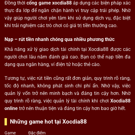
Đồng thời
cổng game xocdia88
áp dụng các biện pháp xác
thực đa lớp để ngăn chặn hành vi truy cập trái phép. Nhờ
vậy giúp người chơi yên tâm khi sử dụng dịch vụ, đặc biệt
khi trải nghiệm các trò chơi có giá trị tiền thưởng cao.
Nạp – rút tiền nhanh chóng qua nhiều phương thức
Khả năng xử lý giao dịch tài chính tại Xocdia88 được các
người chơi lâu năm đánh giá cao. Bạn có thể nạp tiền đa
dạng qua ngân hàng, ví điện tử hoặc thẻ cào.
Tương tự, việc rút tiền cũng rất đơn giản, quy trình rõ ràng,
tốc độ nhanh, không phát sinh chi phí ẩn. Nhờ vậy, việc
quản lý vốn trở nên minh bạch và đáng tin cậy hơn. Nhờ
quy trình rõ ràng, việc quản lý tài chính khi chơi
Xocdia88
online
trở nên thuận tiện và đáng tin cậy hơn bao giờ hết.
Những game hot tại Xocdia88
Game
Đặc điểm