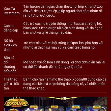
Tận hưởng cảm giác chân thực, hồi hộp khi chơi xóc
Xóc đĩa
đĩa với dealer trực tiếp, giúp người chơi cảm nhận rõ
livestream
ràng từng lượt cược.
Các trò casino truyền thống như Baccarat, rồng hổ,
Casino
blackjack, Sicbo được tái hiện sinh động với đa dạng
đẳng cấp
bàn chơi và tỷ lệ thắng hấp dẫn.
Nổ hũ
Trò chơi slot với cơ hội trúng jackpot lớn, phù hợp với
siêu kịch
những ai thích sự may rủi và cảm giác bùng nổ.
tính
Bắn cá
đổi
Mê hoặc với đồ họa sinh động, lối chơi đơn giản mà lại
thưởng
có thể đổi thành tiền thật ngay lập tức.
hấp dẫn
Thể thao
Dành cho fan hâm mộ thể thao, Xocdia88 cung cấp đa
giải trí bất
dạng các kèo cá cược bóng đá, bóng rổ, và nhiều môn
tận
thể thao khác.