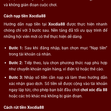
và không gián đoạn cuộc chơi.
Cách nạp tiền Xocdia88
Hướng dẫn nạp tiền tại
Xocdia88
được thực hiện nhanh
chóng chỉ với 3 bước sau. Nền tảng đã tối ưu quy trình để
những hội viên mới có thể thực hiện dễ dàng.
Bước 1:
Sau khi đăng nhập, bạn chọn mục “Nạp tiền”
trong tài khoản cá nhân.
Bước 2:
Tiếp theo, lựa chọn phương thức nạp phù hợp
như chuyển khoản ngân hàng, ví điện tử hoặc thẻ cào.
Bước 3:
Nhập số tiền cần nạp và làm theo hướng dẫn
xác nhận giao dịch. Số tiền sẽ được cộng vào tài khoản
ngay lập tức, cho phép bạn bắt đầu chơi
chơi xóc đĩa 88
hoặc các trò khác mà không bị gián đoạn.
Cách rút tiền Xocdia88