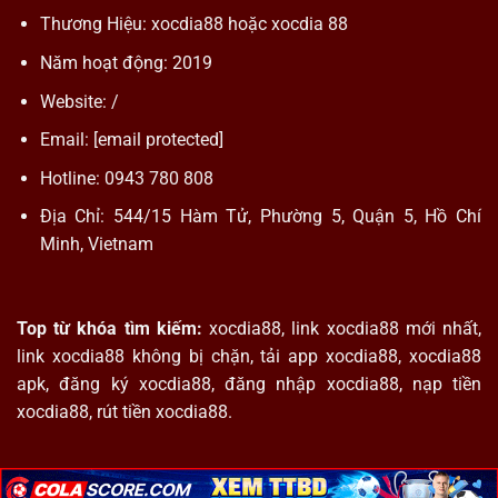
Thương Hiệu:
xocdia88
hoặc xocdia 88
Năm hoạt động: 2019
Website:
/
Email:
[email protected]
Hotline: 0943 780 808
Địa Chỉ: 544/15 Hàm Tử, Phường 5, Quận 5, Hồ Chí
Minh, Vietnam
Top từ khóa tìm kiếm:
xocdia88, link xocdia88 mới nhất,
link xocdia88 không bị chặn, tải app xocdia88, xocdia88
apk, đăng ký xocdia88, đăng nhập xocdia88, nạp tiền
xocdia88, rút tiền xocdia88.