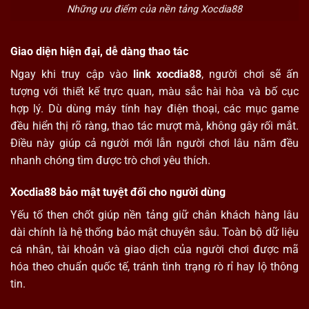
Những ưu điểm của nền tảng Xocdia88
Giao diện hiện đại, dễ dàng thao tác
Ngay khi truy cập vào
link xocdia88
, người chơi sẽ ấn
tượng với thiết kế trực quan, màu sắc hài hòa và bố cục
hợp lý. Dù dùng máy tính hay điện thoại, các mục game
đều hiển thị rõ ràng, thao tác mượt mà, không gây rối mắt.
Điều này giúp cả người mới lẫn người chơi lâu năm đều
nhanh chóng tìm được trò chơi yêu thích.
Xocdia88 bảo mật tuyệt đối cho người dùng
Yếu tố then chốt giúp nền tảng giữ chân khách hàng lâu
dài chính là hệ thống bảo mật chuyên sâu. Toàn bộ dữ liệu
cá nhân, tài khoản và giao dịch của người chơi được mã
hóa theo chuẩn quốc tế, tránh tình trạng rò rỉ hay lộ thông
tin.