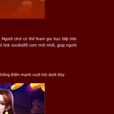
 Người chơi có thể tham gia trực tiếp trên
ật link xocdia88 com mới nhất, giúp người
 những điểm mạnh vượt trội dưới đây: