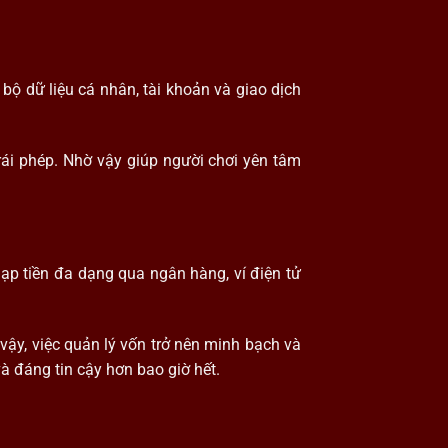
bộ dữ liệu cá nhân, tài khoản và giao dịch
rái phép. Nhờ vậy giúp người chơi yên tâm
ạp tiền đa dạng qua ngân hàng, ví điện tử
 vậy, việc quản lý vốn trở nên minh bạch và
và đáng tin cậy hơn bao giờ hết.