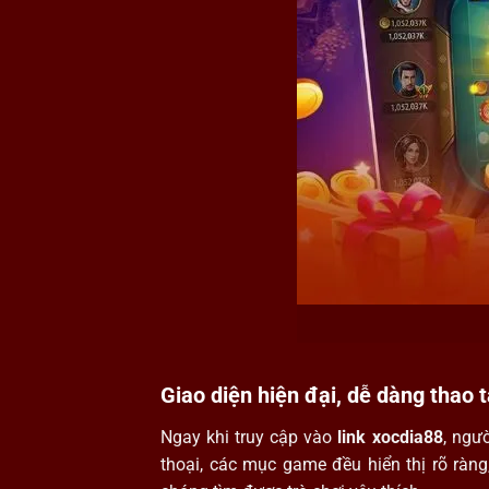
Giao diện hiện đại, dễ dàng thao 
Ngay khi truy cập vào
link xocdia88
, ngư
thoại, các mục game đều hiển thị rõ ràn