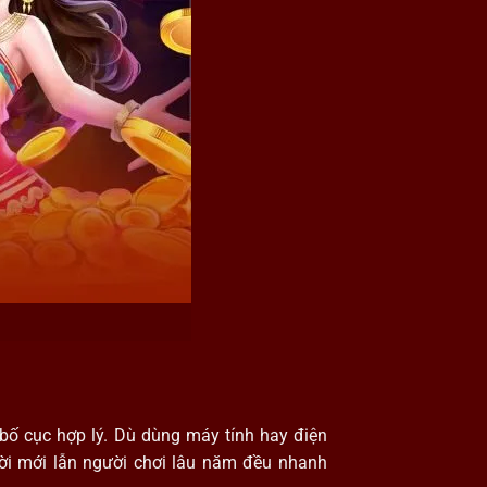
à bố cục hợp lý. Dù dùng máy tính hay điện
ười mới lẫn người chơi lâu năm đều nhanh