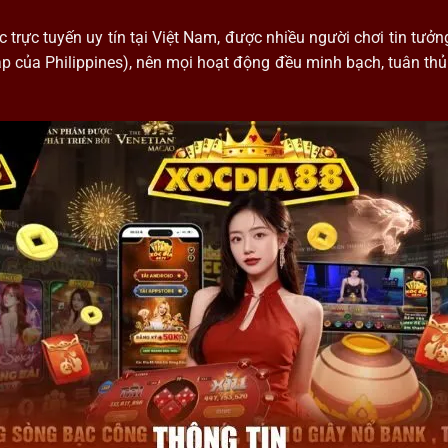
trực tuyến uy tín tại Việt Nam, được nhiều người chơi tin tưở
p của Philippines), nên mọi hoạt động đều minh bạch, tuân thủ