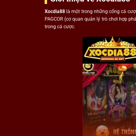
Xocdia88
là một trong những cổng cá cược 
PAGCOR (cơ quan quản lý trò chơi hợp phá
trong cá cược.