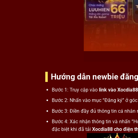
Hướng dẫn newbie đăng 
Bước 1: Truy cập vào
link vào Xocdia88
Bước 2: Nhấn vào mục “Đăng ký” ở góc
Bước 3: Điền đầy đủ thông tin cá nhân 
Bước 4: Xác nhận thông tin và nhấn “Hoà
đặc biệt khi đã tải
Xocdia88 cho điện t