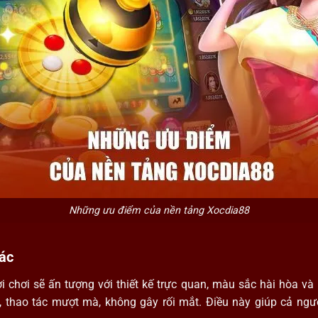
Những ưu điểm của nền tảng Xocdia88
tác
ời chơi sẽ ấn tượng với thiết kế trực quan, màu sắc hài hòa v
g, thao tác mượt mà, không gây rối mắt. Điều này giúp cả ng