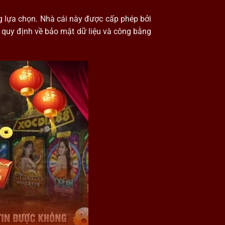
ng lựa chọn. Nhà cái này được cấp phép bởi
 quy định về bảo mật dữ liệu và công bằng