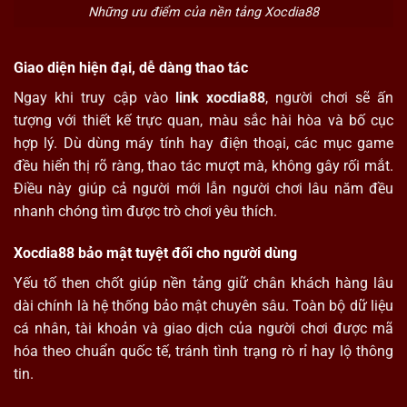
Những ưu điểm của nền tảng Xocdia88
Giao diện hiện đại, dễ dàng thao tác
Ngay khi truy cập vào
link xocdia88
, người chơi sẽ ấn
tượng với thiết kế trực quan, màu sắc hài hòa và bố cục
hợp lý. Dù dùng máy tính hay điện thoại, các mục game
đều hiển thị rõ ràng, thao tác mượt mà, không gây rối mắt.
Điều này giúp cả người mới lẫn người chơi lâu năm đều
nhanh chóng tìm được trò chơi yêu thích.
Xocdia88 bảo mật tuyệt đối cho người dùng
Yếu tố then chốt giúp nền tảng giữ chân khách hàng lâu
dài chính là hệ thống bảo mật chuyên sâu. Toàn bộ dữ liệu
cá nhân, tài khoản và giao dịch của người chơi được mã
hóa theo chuẩn quốc tế, tránh tình trạng rò rỉ hay lộ thông
tin.