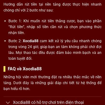
Hướng dẫn rút tiền tại nền tảng được thực hiện nhanh
chóng chỉ với 2 bước như sau:
Bước 1: Khi muốn rút tiền thắng cược, bạn vào phần
“Rút tiền”, nhập số tiền cần rút và chọn phương thức
nhận tiền.
Bước 2:
Xocdia88
cam kết xử lý yêu cầu nhanh chóng
trong vòng 24 giờ, giúp bạn an tâm không phải chờ đợi
lâu. Mọi thao tác đều được đảm bảo minh bạch và an
toàn tuyệt đối.
FAQ về Xocdia88
Những hội viên mới thường đặt ra nhiều thắc mắc về nền
tảng. Dưới đây là những giải đáp chi tiết từ hệ thống để
bạn hiểu rõ hơn.
Xocdia88 có hỗ trợ chơi trên điện thoại