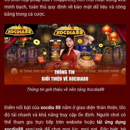
minh bạch, tuân thủ quy định về bảo mật dữ liệu và công
bằng trong cá cược.
Thông tin giới thiệu về nền tảng Xocdia88
Điểm nổi bật của
xocdia 88
nằm ở giao diện thân thiện, tốc
độ tải nhanh và khả năng truy cập ổn định. Người chơi có
thể tham gia trực tiếp trên website hoặc
tải ứng dụng
xocdia88
app/apk để chơi mọi lúc, mọi nơi. Đặc biệt, hệ