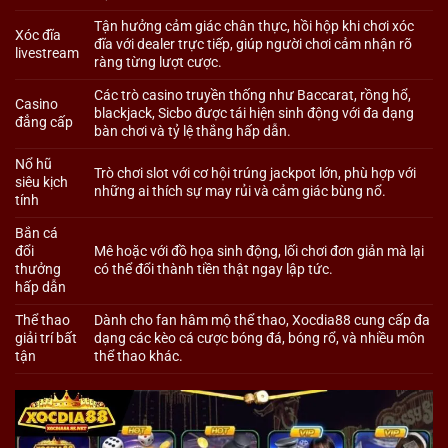
Tận hưởng cảm giác chân thực, hồi hộp khi chơi xóc
Xóc đĩa
đĩa với dealer trực tiếp, giúp người chơi cảm nhận rõ
livestream
ràng từng lượt cược.
Các trò casino truyền thống như Baccarat, rồng hổ,
Casino
blackjack, Sicbo được tái hiện sinh động với đa dạng
đẳng cấp
bàn chơi và tỷ lệ thắng hấp dẫn.
Nổ hũ
Trò chơi slot với cơ hội trúng jackpot lớn, phù hợp với
siêu kịch
những ai thích sự may rủi và cảm giác bùng nổ.
tính
Bắn cá
đổi
Mê hoặc với đồ họa sinh động, lối chơi đơn giản mà lại
thưởng
có thể đổi thành tiền thật ngay lập tức.
hấp dẫn
Thể thao
Dành cho fan hâm mộ thể thao, Xocdia88 cung cấp đa
giải trí bất
dạng các kèo cá cược bóng đá, bóng rổ, và nhiều môn
tận
thể thao khác.