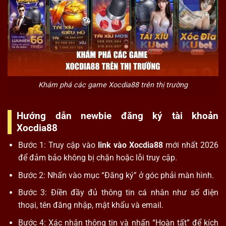
Khám phá các game Xocdia88 trên thị trường
Hướng dẫn newbie đăng ký tài khoản
Xocdia88
Bước 1: Truy cập vào
link vào Xocdia88
mới nhất 2026
để đảm bảo không bị chặn hoặc lỗi truy cập.
Bước 2: Nhấn vào mục “Đăng ký” ở góc phải màn hình.
Bước 3: Điền đầy đủ thông tin cá nhân như số điện
thoại, tên đăng nhập, mật khẩu và email.
Bước 4: Xác nhận thông tin và nhấn “Hoàn tất” để kích