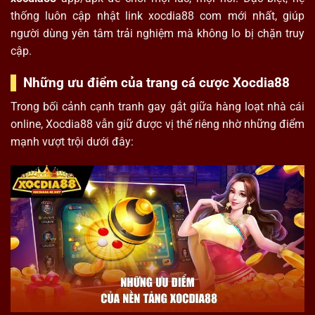
thống luôn cập nhật link xocdia88 com mới nhất, giúp
người dùng yên tâm trải nghiệm mà không lo bị chặn truy
cập.
Những ưu điểm của trang cá cược Xocdia88
Trong bối cảnh cạnh tranh gay gắt giữa hàng loạt nhà cái
online, Xocdia88 vẫn giữ được vị thế riêng nhờ những điểm
mạnh vượt trội dưới đây: