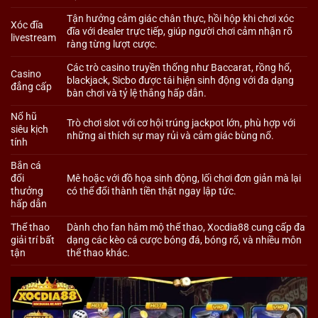
Tận hưởng cảm giác chân thực, hồi hộp khi chơi xóc
Xóc đĩa
đĩa với dealer trực tiếp, giúp người chơi cảm nhận rõ
livestream
ràng từng lượt cược.
Các trò casino truyền thống như Baccarat, rồng hổ,
Casino
blackjack, Sicbo được tái hiện sinh động với đa dạng
đẳng cấp
bàn chơi và tỷ lệ thắng hấp dẫn.
Nổ hũ
Trò chơi slot với cơ hội trúng jackpot lớn, phù hợp với
siêu kịch
những ai thích sự may rủi và cảm giác bùng nổ.
tính
Bắn cá
đổi
Mê hoặc với đồ họa sinh động, lối chơi đơn giản mà lại
thưởng
có thể đổi thành tiền thật ngay lập tức.
hấp dẫn
Thể thao
Dành cho fan hâm mộ thể thao, Xocdia88 cung cấp đa
giải trí bất
dạng các kèo cá cược bóng đá, bóng rổ, và nhiều môn
tận
thể thao khác.