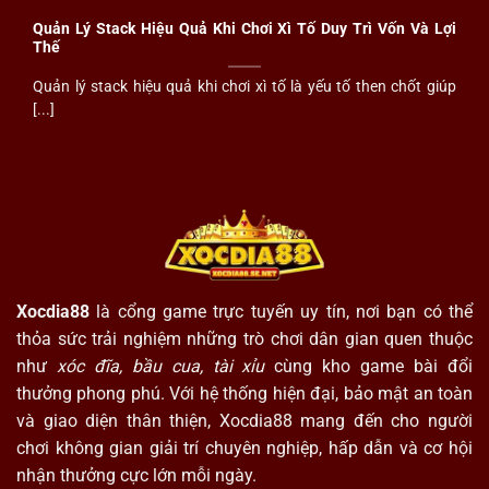
Quản Lý Stack Hiệu Quả Khi Chơi Xì Tố Duy Trì Vốn Và Lợi
Thế
Quản lý stack hiệu quả khi chơi xì tố là yếu tố then chốt giúp
[...]
Xocdia88
là cổng game trực tuyến uy tín, nơi bạn có thể
thỏa sức trải nghiệm những trò chơi dân gian quen thuộc
như
xóc đĩa, bầu cua, tài xỉu
cùng kho game bài đổi
thưởng phong phú. Với hệ thống hiện đại, bảo mật an toàn
và giao diện thân thiện, Xocdia88 mang đến cho người
chơi không gian giải trí chuyên nghiệp, hấp dẫn và cơ hội
nhận thưởng cực lớn mỗi ngày.