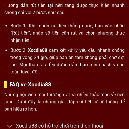
Hướng dẫn rút tiền tại nền tảng được thực hiện nhanh
chóng chỉ với 2 bước như sau:
Bước 1: Khi muốn rút tiền thắng cược, bạn vào phần
“Rút tiền”, nhập số tiền cần rút và chọn phương thức
nhận tiền.
Bước 2:
Xocdia88
cam kết xử lý yêu cầu nhanh chóng
trong vòng 24 giờ, giúp bạn an tâm không phải chờ đợi
lâu. Mọi thao tác đều được đảm bảo minh bạch và an
toàn tuyệt đối.
FAQ về Xocdia88
Những hội viên mới thường đặt ra nhiều thắc mắc về nền
tảng. Dưới đây là những giải đáp chi tiết từ hệ thống để
bạn hiểu rõ hơn.
Xocdia88 có hỗ trợ chơi trên điện thoại