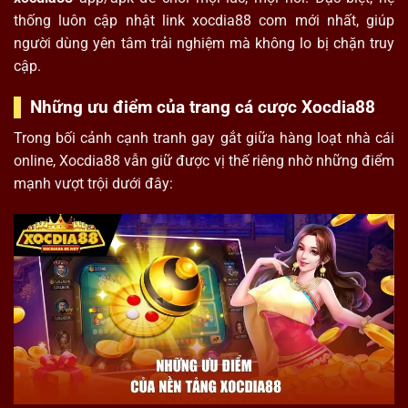
thống luôn cập nhật link xocdia88 com mới nhất, giúp
người dùng yên tâm trải nghiệm mà không lo bị chặn truy
cập.
Những ưu điểm của trang cá cược Xocdia88
Trong bối cảnh cạnh tranh gay gắt giữa hàng loạt nhà cái
online, Xocdia88 vẫn giữ được vị thế riêng nhờ những điểm
mạnh vượt trội dưới đây: