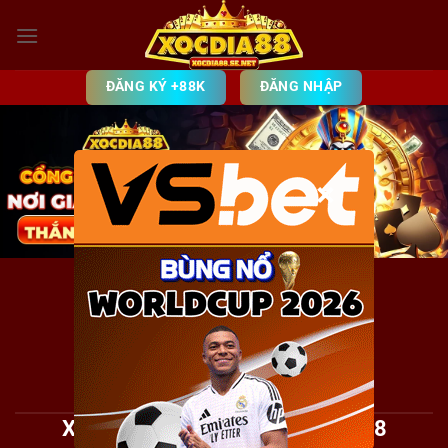
Bỏ
qua
nội
dung
ĐĂNG KÝ +88K
ĐĂNG NHẬP
×
Đối tác uy tín của
XOCDIA88.SE.NET
XOCDIA88 | LINK VÀO XOCDIA88