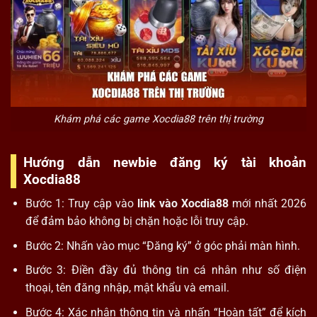
Khám phá các game Xocdia88 trên thị trường
Hướng dẫn newbie đăng ký tài khoản
Xocdia88
Bước 1: Truy cập vào
link vào Xocdia88
mới nhất 2026
để đảm bảo không bị chặn hoặc lỗi truy cập.
Bước 2: Nhấn vào mục “Đăng ký” ở góc phải màn hình.
Bước 3: Điền đầy đủ thông tin cá nhân như số điện
thoại, tên đăng nhập, mật khẩu và email.
Bước 4: Xác nhận thông tin và nhấn “Hoàn tất” để kích