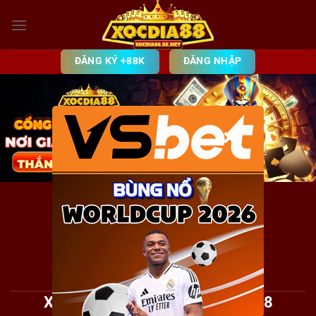
Bỏ
qua
nội
dung
ĐĂNG KÝ +88K
ĐĂNG NHẬP
×
Đối tác uy tín của
XOCDIA88.SE.NET
XOCDIA88 | LINK VÀO XOCDIA88