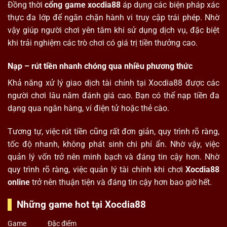
Đồng thời
cổng game xocdia88
áp dụng các biện pháp xác
thực đa lớp để ngăn chặn hành vi truy cập trái phép. Nhờ
vậy giúp người chơi yên tâm khi sử dụng dịch vụ, đặc biệt
khi trải nghiệm các trò chơi có giá trị tiền thưởng cao.
Nạp – rút tiền nhanh chóng qua nhiều phương thức
Khả năng xử lý giao dịch tài chính tại Xocdia88 được các
người chơi lâu năm đánh giá cao. Bạn có thể nạp tiền đa
dạng qua ngân hàng, ví điện tử hoặc thẻ cào.
Tương tự, việc rút tiền cũng rất đơn giản, quy trình rõ ràng,
tốc độ nhanh, không phát sinh chi phí ẩn. Nhờ vậy, việc
quản lý vốn trở nên minh bạch và đáng tin cậy hơn. Nhờ
quy trình rõ ràng, việc quản lý tài chính khi chơi
Xocdia88
online
trở nên thuận tiện và đáng tin cậy hơn bao giờ hết.
Những game hot tại Xocdia88
Game
Đặc điểm