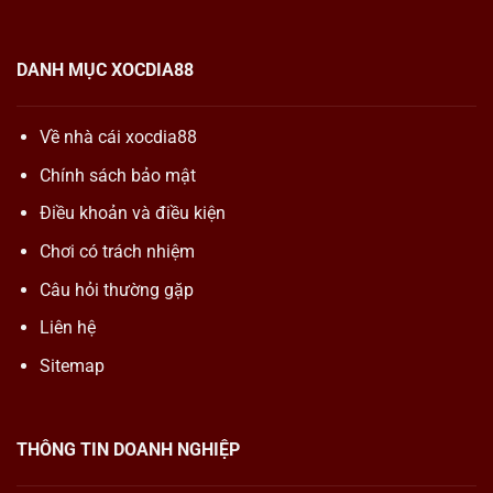
DANH MỤC XOCDIA88
Về nhà cái xocdia88
Chính sách bảo mật
Điều khoản và điều kiện
Chơi có trách nhiệm
Câu hỏi thường gặp
Liên hệ
Sitemap
THÔNG TIN DOANH NGHIỆP