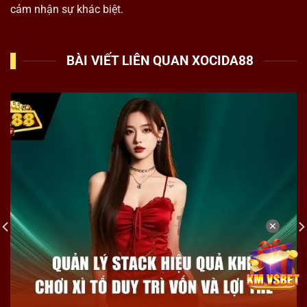
cảm nhận sự khác biệt.
BÀI VIẾT LIÊN QUAN XOCIDA88
✕