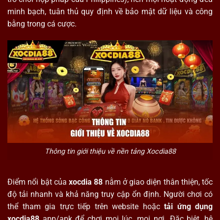
minh bạch, tuân thủ quy định về bảo mật dữ liệu và công
bằng trong cá cược.
Thông tin giới thiệu về nền tảng Xocdia88
Điểm nổi bật của
xocdia 88
nằm ở giao diện thân thiện, tốc
độ tải nhanh và khả năng truy cập ổn định. Người chơi có
thể tham gia trực tiếp trên website hoặc
tải ứng dụng
xocdia88
app/apk để chơi mọi lúc, mọi nơi. Đặc biệt, hệ