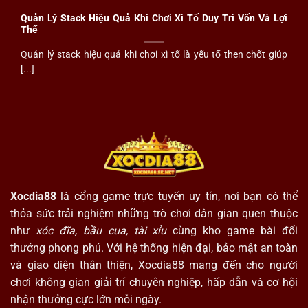
Quản Lý Stack Hiệu Quả Khi Chơi Xì Tố Duy Trì Vốn Và Lợi
Thế
Quản lý stack hiệu quả khi chơi xì tố là yếu tố then chốt giúp
[...]
Xocdia88
là cổng game trực tuyến uy tín, nơi bạn có thể
thỏa sức trải nghiệm những trò chơi dân gian quen thuộc
như
xóc đĩa, bầu cua, tài xỉu
cùng kho game bài đổi
thưởng phong phú. Với hệ thống hiện đại, bảo mật an toàn
và giao diện thân thiện, Xocdia88 mang đến cho người
chơi không gian giải trí chuyên nghiệp, hấp dẫn và cơ hội
nhận thưởng cực lớn mỗi ngày.